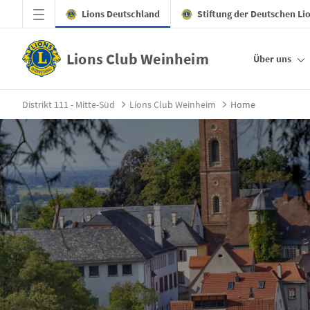
Zum Hauptinhalt springen
Lions Deutschland
Stiftung der Deutschen Li
Lions Club Weinheim
Über uns
Home - Lions Club Weinheim
Distrikt 111 - Mitte-Süd
Lions Club Weinheim
Home