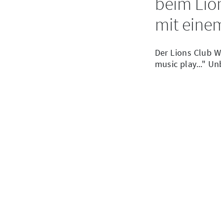
beim Lio
mit eine
Der Lions Club W
music play..." U